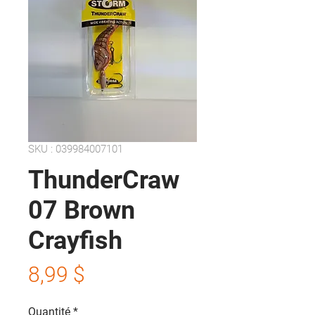
SKU : 039984007101
ThunderCraw
07 Brown
Crayfish
Prix
8,99 $
Quantité
*