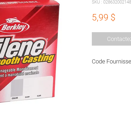
SKU : 02863200214
Prix
5,99 $
Contacte
Code Fournisse
XLPS8-15