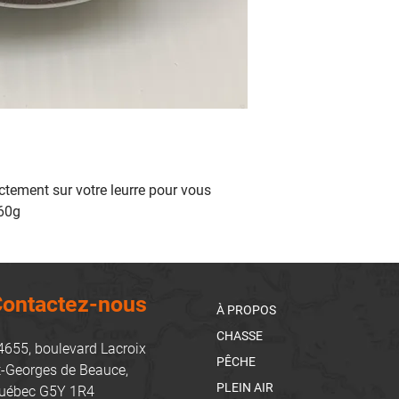
ctement sur votre leurre pour vous 
 60g
ontactez-nous
À PROPOS
CHASSE
4655, boulevard Lacroix
PÊCHE
t-Georges de Beauce,
PLEIN AIR
uébec G5Y 1R4