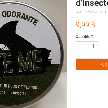
d’insect
SKU : 72527273101
Prix
9,99 $
Quantité
*
Ajo