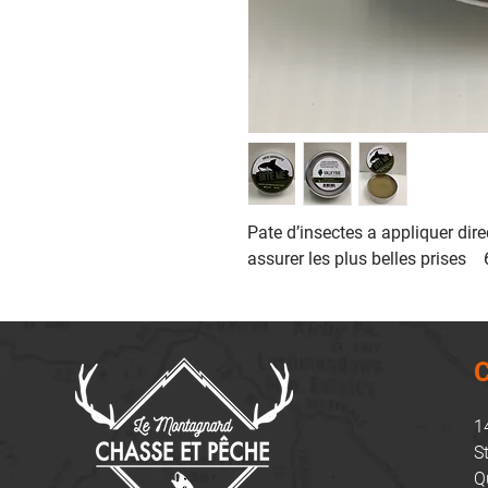
Pate d’insectes a appliquer dire
assurer les plus belles prises   
C
1
S
Q