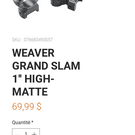
SKU : 076683493057
WEAVER
GRAND SLAM
1'' HIGH-
MATTE
Prix
69,99 $
Quantité
*