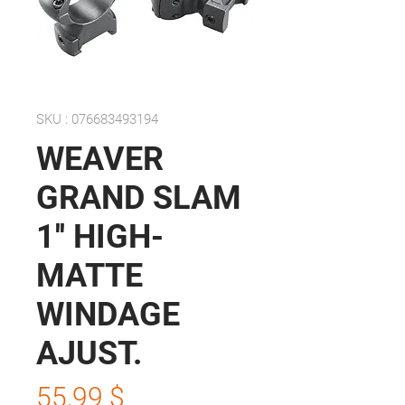
SKU : 076683493194
WEAVER
GRAND SLAM
1'' HIGH-
MATTE
WINDAGE
AJUST.
Prix
55,99 $