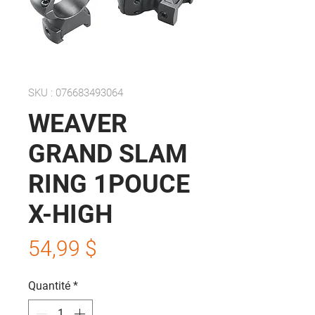
SKU : 076683493064
WEAVER
GRAND SLAM
RING 1POUCE
X-HIGH
Prix
54,99 $
Quantité
*