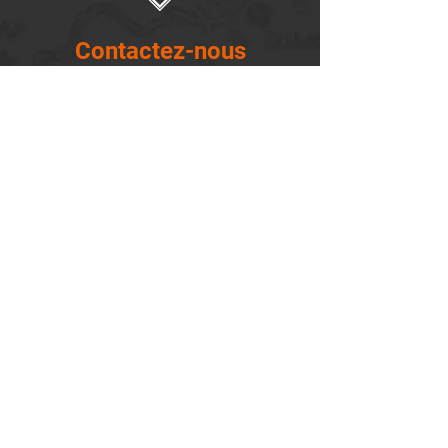
Contactez-nous
14655, boulevard Lacroix
St-Georges de Beauce, Québec G5Y 1R4
418-227-0533
info@lemontagnard.ca
POLITIQUE DE CONFIDENTIALITÉ
Heures d'ouverture
Lundi - 05:30-22:30
Mardi - 05:30-22:30
Mercredi - 05:30-22:30
Jeudi - 05:30-22:30