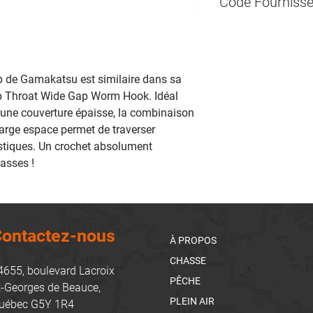
Code Fournisse
G74413-1/8
 de Gamakatsu est similaire dans sa
p Throat Wide Gap Worm Hook. Idéal
 une couverture épaisse, la combinaison
 large espace permet de traverser
stiques. Un crochet absolument
asses !
ontactez-nous
À PROPOS
CHASSE
4655, boulevard Lacroix
PÊCHE
t-Georges de Beauce,
PLEIN AIR
uébec G5Y 1R4