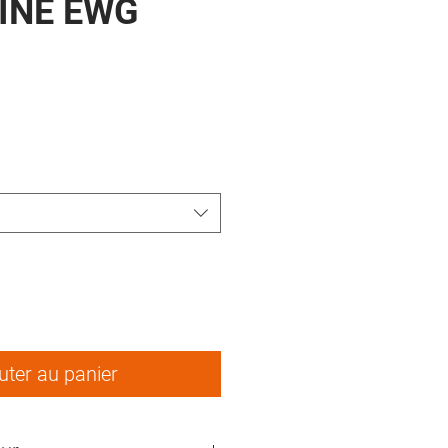
INE EWG
ix
uter au panier