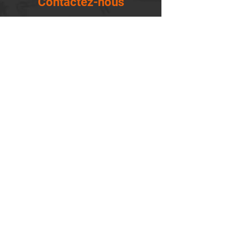
Contactez-nous
14655, boulevard Lacroix
St-Georges de Beauce, Québec G5Y 1R4
418-227-0533
info@lemontagnard.ca
POLITIQUE DE CONFIDENTIALITÉ
Heures d'ouverture
Lundi - 05:30-22:30
Mardi - 05:30-22:30
Mercredi - 05:30-22:30
Jeudi - 05:30-22:30
Vendredi - 05:30-22:30
Samedi - 06:30-22:30