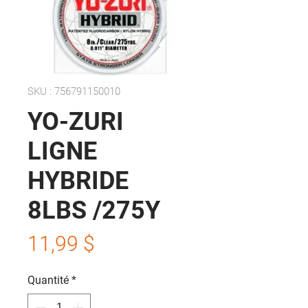
SKU : 756791150010
YO-ZURI
LIGNE
HYBRIDE
8LBS /275Y
Prix
11,99 $
Quantité
*