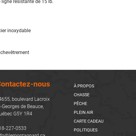
ligne résistante de 15 lb.
ier inoxydable
nchevêtrement
ontactez-nous
À PROPOS
CHASSE
4655, boulevard Lacroix
PÊCHE
t-Georges de Beauce,
PLEIN AIR
uébec G5Y 1R4
CARTE CADEAU
18-227-0533
POLITIQUES
nfo@lemontagnard.ca