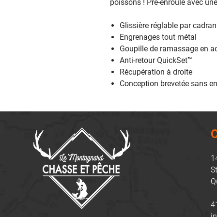
poissons ! Pré-enroulé avec une 
Glissière réglable par cadran
Engrenages tout métal
Goupille de ramassage en ac
Anti-retour QuickSet™
Récupération à droite
Conception brevetée sans e
C
1
S
Q
4
i