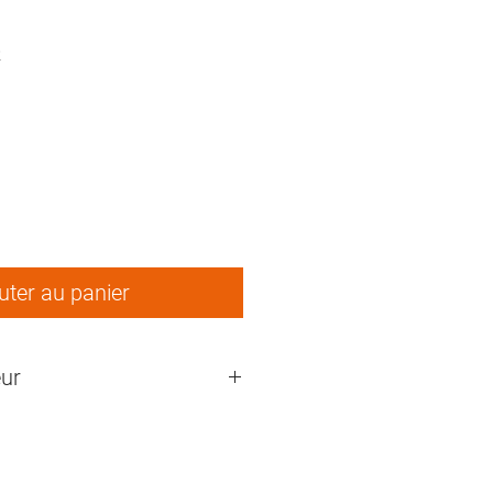
2
ix
uter au panier
ur