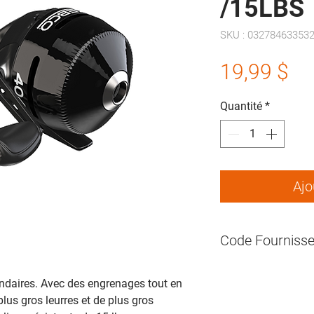
/15LBS
SKU : 03278463353
Pr
19,99 $
Quantité
*
Ajo
Code Fournisse
endaires. Avec des engrenages tout en
lus gros leurres et de plus gros